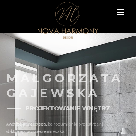
MAŁGORZATA
GAJEWSKA
PROJEKTOWANIE WNĘTRZ
Tworzę przestrzeń,
w której dobrze się mieszka.